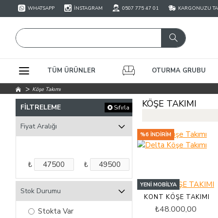
WHATSAPP
İNSTAGRAM
0507 775 47 01
KARGONUZU TAK
TÜM ÜRÜNLER
OTURMA GRUBU
Köşe Takımı
KÖŞE TAKIMI
FILTRELEME
Sıfırla
Fiyat Aralığı
%6 İNDIRIM
₺
₺
YENI MOBILYA
Stok Durumu
KONT KÖŞE TAKIMI
₺48.000,00
Stokta Var