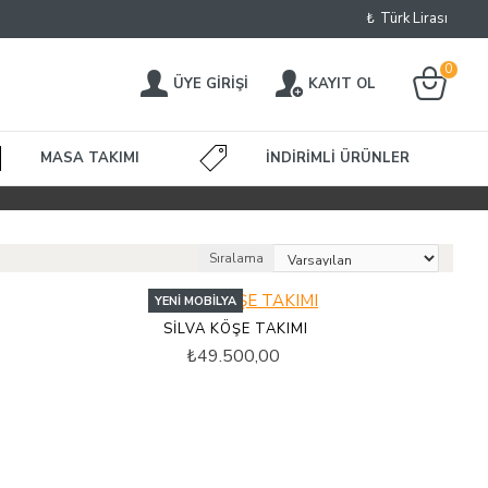
₺
Türk Lirası
0
ÜYE GIRIŞI
KAYIT OL
MASA TAKIMI
İNDIRIMLI ÜRÜNLER
Sıralama
YENI MOBILYA
SİLVA KÖŞE TAKIMI
₺49.500,00