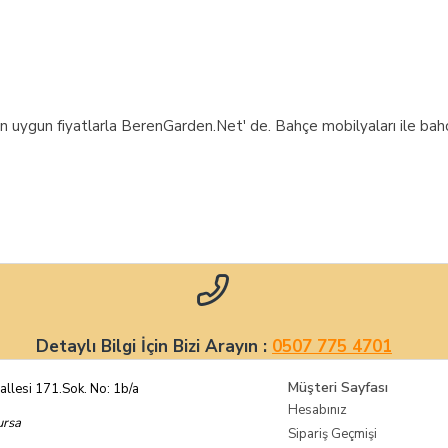
n uygun fiyatlarla BerenGarden.Net' de. Bahçe mobilyaları ile bahçe
Detaylı Bilgi İçin Bizi Arayın :
0507 775 4701
Müşteri Sayfası
allesi 171.Sok. No: 1b/a
Hesabınız
rsa
Sipariş Geçmişi